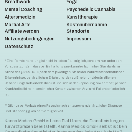
Breathwork
Yoga
Mental Coaching
Psychedelic Cannabis
Altersmedizin
Kunsttherapie
Martial Arts
Kostenübernahme
Affiliate werden
Standorte
Nutzungsbedingungen
Impressum
Datenschutz
* Eine Fernbehandlung ist nicht in jedem Fall möglich, sondern nur unter den
Voraussetzungen, dass bei Einhaltung anerkannter fachlicher Standards im
Sinne des § 630a BGB (nach dem jeweiligen Stand der naturwissenschaftlichen
Erkenntnisse, der ärztlichen Erfahrung, der zu Erreichung des ärztlichen
Behandlungsziels erforderlich ist und sich in der Erprobung bewährt hat) je nach
Krankheitsbild kein persönlicher Kontakt zwischen Arzt und Patient erforderlich
ist.
**Gilt nur bei Vorlage eines Rezepts nach entsprechender ärztlicher Diagnose
und ist abhängig von der Verfügbarkeit.
Kanna Medics GmbH ist eine Plattform, die Dienstleistungen
für Arztpraxen bereitstellt. Kanna Medics GmbH selbst ist kein