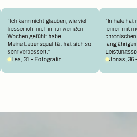
“In:hale hat mir geholfen, zu
“In:hale ha
lernen mit meinen
Die psyche
chronischen Schmerzen nach
Therapie h
langjährigen
deutlich ver
Leistungssport umzugehen.”
Jonas, 36 - Unternehmensberat
Anja, 22 -