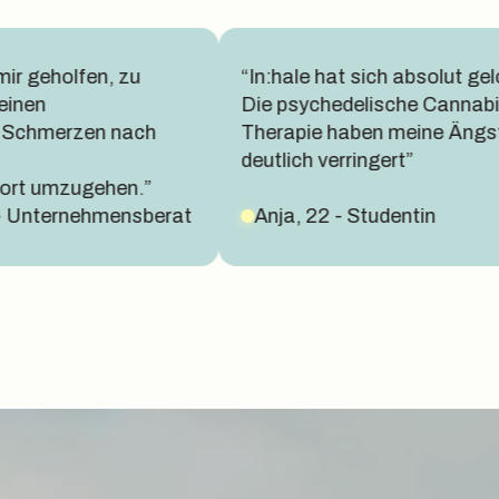
t sich absolut gelohnt.
“Ich habe Gewohnheiten
delische Cannabis
entwickelt, die mein Wohlb
aben meine Ängste
unterstützen und
ringert”
ich für den Rest meines L
halten kann.”
 Studentin
Nicole, 47 - Krankenschw