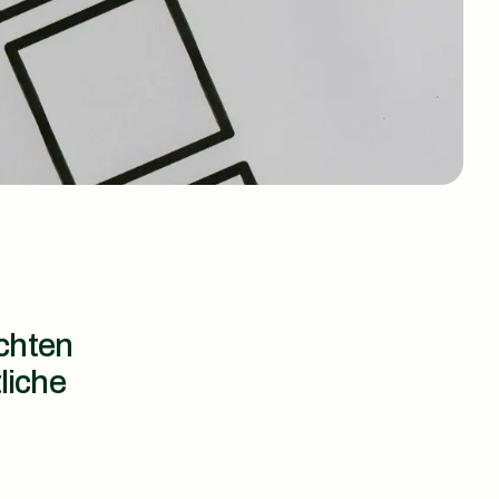
chten
liche