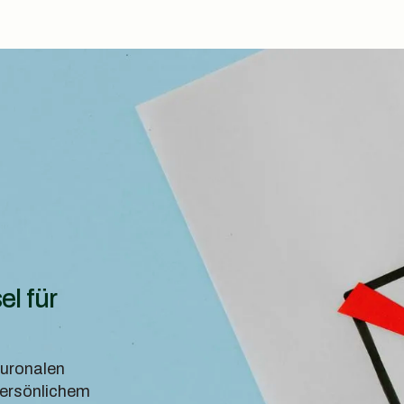
el für
euronalen
persönlichem