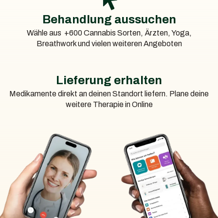
Medikamente nicht ausreichend wirken oder schlecht
Behandlung aussuchen
vertragen werden.
Sinnvoll bei Schlafstörungen, Nervenschmerzen
Wähle aus +600 Cannabis Sorten, Ärzten, Yoga,
oder Medikamentenunverträglichkeit:
Cannabis
Breathwork und vielen weiteren Angeboten
unterstützt nicht nur die Schmerzreduktion, sondern
auch die Schlafqualität – was bei chronischen
Schmerzpatient*innen ein zentraler Therapiebaustein
Lieferung erhalten
ist.
Medikamente direkt an deinen Standort liefern. Plane deine
weitere Therapie in Online
Ziel jeder Behandlung sollte sein, die Lebensqualität zu
verbessern, Bewegung zu ermöglichen und eine
Chronifizierung der Schmerzen zu verhindern. Cannabis
kann dabei eine wertvolle und gut verträgliche Ergänzung
sein.