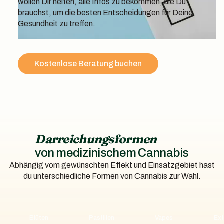
wollen Dir helfen, alle Infos zu bekommen, die Du
brauchst, um die besten Entscheidungen für Deine
Gesundheit zu treffen.
Kostenlose Beratung buchen
Darreichungsformen
von medizinischem Cannabis
Abhängig vom gewünschten Effekt und Einsatzgebiet hast
du unterschiedliche Formen von Cannabis zur Wahl.
Blüten
Pastillen
Vapes
Ext