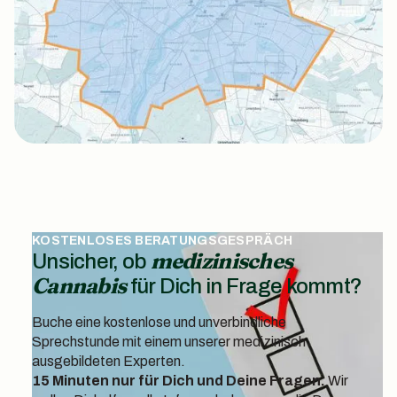
KOSTENLOSES BERATUNGSGESPRÄCH
medizinisches
Unsicher, ob
Cannabis
für Dich in Frage kommt?
Buche eine kostenlose und unverbindliche
Sprechstunde mit einem unserer medizinisch
ausgebildeten Experten.
15 Minuten nur für Dich und Deine Fragen.
Wir