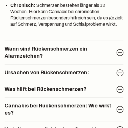
Chronisch:
Schmerzen bestehen länger als 12
Wochen. Hier kann Cannabis bei chronischen
Rückenschmerzen besonders hilfreich sein, da es gezielt
auf Schmerz, Verspannung und Schlafprobleme wirkt.
Wann sind Rückenschmerzen ein
Alarmzeichen?
In den meisten Fällen sind Rückenschmerzen harmlos. Doch
Ursachen von Rückenschmerzen:
bei bestimmten Symptomen solltest Du umgehend einen
Arzt aufsuchen:
Typische Auslöser sind:
Was hilft bei Rückenschmerzen?
Taubheitsgefühle, Lähmungen in Beinen oder
Verspannungen durch Stress oder Fehlhaltung
Gesäß
Die Behandlung richtet sich nach Dauer, Ursache und
Cannabis bei Rückenschmerzen: Wie wirkt
Bandscheibenvorfall oder Ischialgie
Kontrollverlust über Blase oder Darm
Schwere der Beschwerden. Dabei gilt: Je früher
es?
Arthrose der Wirbelgelenke (Facettensyndrom)
Rückenschmerzen aktiv angegangen werden, desto besser
Rückenschmerzen nach Sturz oder Unfall
sind die Heilungschancen – vor allem, bevor sie chronisch
Chronisch-entzündliche Erkrankungen
wie Morbus
Fieber, Nachtschweiß oder ungewollter