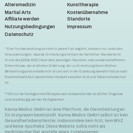
Altersmedizin
Kunsttherapie
Martial Arts
Kostenübernahme
Affiliate werden
Standorte
Nutzungsbedingungen
Impressum
Datenschutz
* Eine Fernbehandlung ist nicht in jedem Fall möglich, sondern nur unter den
Voraussetzungen, dass bei Einhaltung anerkannter fachlicher Standards im
Sinne des § 630a BGB (nach dem jeweiligen Stand der naturwissenschaftlichen
Erkenntnisse, der ärztlichen Erfahrung, der zu Erreichung des ärztlichen
Behandlungsziels erforderlich ist und sich in der Erprobung bewährt hat) je nach
Krankheitsbild kein persönlicher Kontakt zwischen Arzt und Patient erforderlich
ist.
**Gilt nur bei Vorlage eines Rezepts nach entsprechender ärztlicher Diagnose
und ist abhängig von der Verfügbarkeit.
Kanna Medics GmbH ist eine Plattform, die Dienstleistungen
für Arztpraxen bereitstellt. Kanna Medics GmbH selbst ist kein
Gesundheitsdienstleister, insbesondere kein Arzt, kein MVZ
und keine Apotheke. Diese Website sollte nicht als
medizinischer Rat anstelle eines zugelassenen