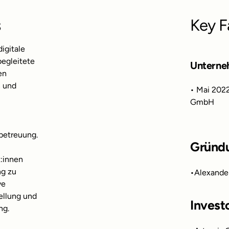
s
Key F
digitale
begleitete
Unterne
en
n und
• Mai 2022
GmbH
betreuung.
Gründ
t:innen
ng zu
•
Alexande
ve
ellung und
Invest
ng.