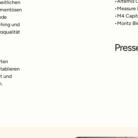
•
Artemis 
eitlichen
•
Measure 
amentösen
•
M4 Capit
nde
•
Moritz Bl
ching und
squalität
Press
rten
tablieren
nt und
n.