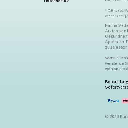
Datenschutz
**Gilt nur bei 
von der Verfügb
Kanna Medic
Arztpraxen 
Gesundheits
Apotheke. D
zugelassene
Wenn Sie si
wende sie Si
wählen sie d
Behandlung:
Sofortversan
© 2026 Kan