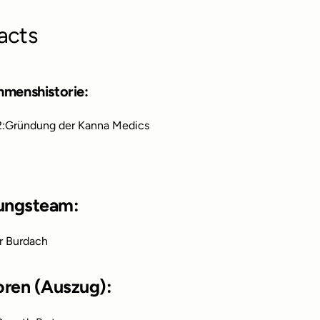
acts
hmenshistorie:
:
Gründung der Kanna Medics
ungsteam:
r Burdach
oren (Auszug):