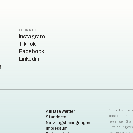
CONNECT
Instagram
TikTok
Facebook
Linkedin
g
* Eine Fernbeha
Affiliate werden
dass bei Einha
Standorte
jeweiligen Stan
Nutzungsbedingungen
Erreichung des 
Impressum
hat) je nach Kr