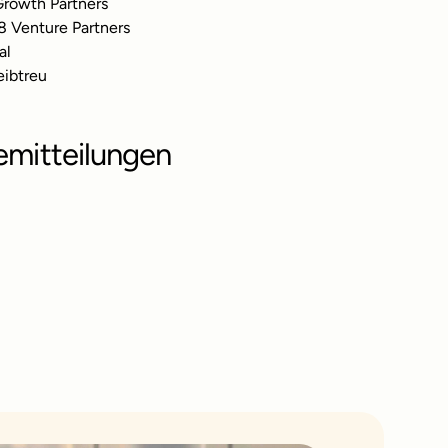
Growth Partners
8 Venture Partners
al
eibtreu
emitteilungen