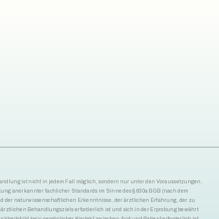
ndlung ist nicht in jedem Fall möglich, sondern nur unter den Voraussetzungen,
ltung anerkannter fachlicher Standards im Sinne des § 630a BGB (nach dem
d der naturwissenschaftlichen Erkenntnisse, der ärztlichen Erfahrung, der zu
ärztlichen Behandlungsziels erforderlich ist und sich in der Erprobung bewährt
ankheitsbild kein persönlicher Kontakt zwischen Arzt und Patient erforderlich ist.