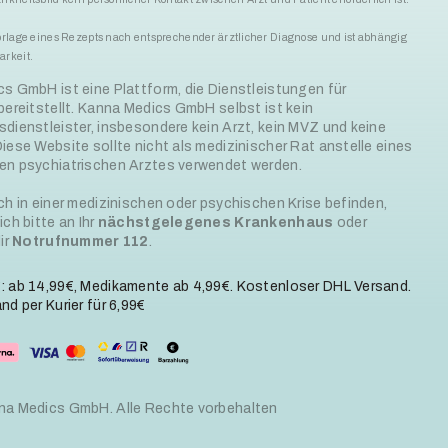
Vorlage eines Rezepts nach entsprechender ärztlicher Diagnose und ist abhängig
arkeit.
s GmbH ist eine Plattform, die Dienstleistungen für
bereitstellt. Kanna Medics GmbH selbst ist kein
dienstleister, insbesondere kein Arzt, kein MVZ und keine
iese Website sollte nicht als medizinischer Rat anstelle eines
n psychiatrischen Arztes verwendet werden.
ch in einer medizinischen oder psychischen Krise befinden,
ch bitte an Ihr
nächstgelegenes Krankenhaus
oder
ir
Notrufnummer 112
.
 ab 14,99€, Medikamente ab 4,99€. Kostenloser DHL Versand.
d per Kurier für 6,99€
na Medics GmbH. Alle Rechte vorbehalten